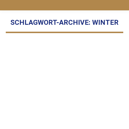
SCHLAGWORT-ARCHIVE:
WINTER
Sie befinden sich hier:
Richtige Pfotenpflege in der kalten