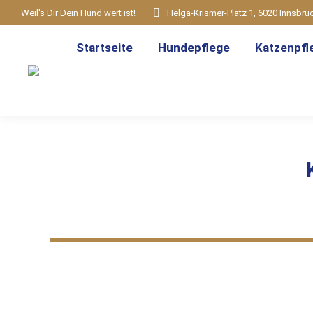
Weil's Dir Dein Hund wert ist!
Helga-Krismer-Platz 1, 6020 Innsbru
Startseite
Hundepflege
Katzenpfl