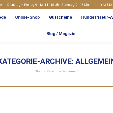
ck
Dienstag – Freitag 9 - 13, 14 - 18 Uhr; Samstag 9 - 15 Uhr
+43 512 
ege
Online-Shop
Gutscheine
Hundefriseur-A
Blog / Magazin
KATEGORIE-ARCHIVE:
ALLGEMEI
Sie befinden sich hier:
Start
Kategorie "Allgemein"