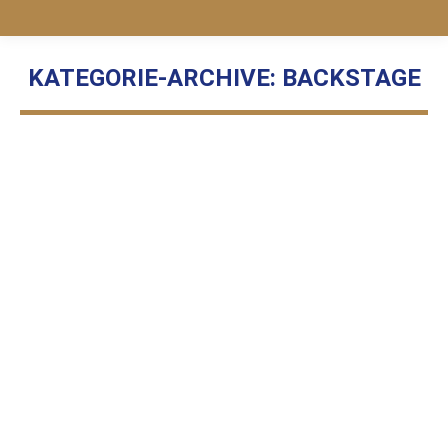
KATEGORIE-ARCHIVE:
BACKSTAGE
Sie befinden sich hier:
Soziales Engagement
Backstage
Von
Jessica
5. Mai 2021
Soziales Engagement – Unser Herzensprojekt In
diesem Beitrag geht es zum Ersten Mal nicht direkt