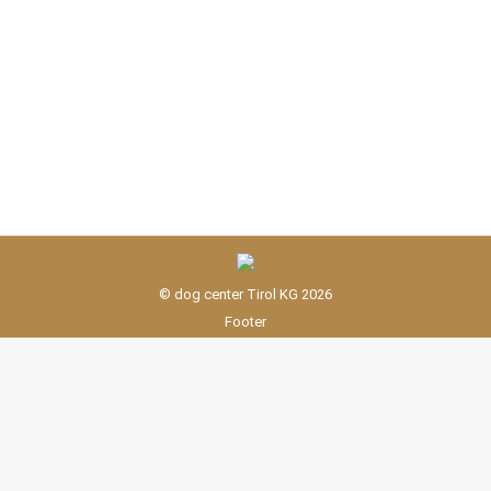
um Hunde oder unseren dog grooming Salon. …aber
so ein bisschen halt doch. Denn ich möchte Euch
heute unser „Herzensprojekt“ vorstellen und damit
lernt Ihr uns ein bisschen besser kennen. Wir waren
(und sind es immer noch) dankbar für die…
© dog center Tirol KG 2026
Footer